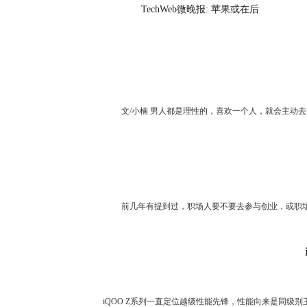
TechWeb微晚报: 苹果或在后
文/小楠 男人都是理性的，喜欢一个人，就会主动去追
前几年有提到过，职场人要不要去参与创业，或职场新人
iQOO Z系列一直定位越级性能先锋，性能向来是同级别王者。