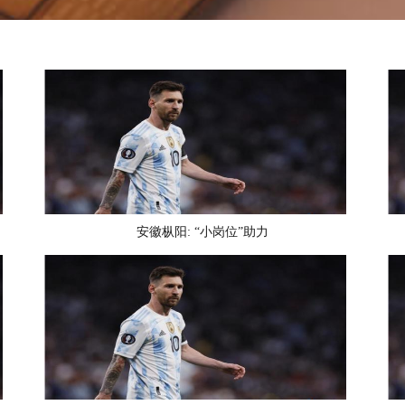
安徽枞阳: “小岗位”助力