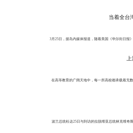
当着全台
3月25日，据岛内媒体报道，随着美国《华尔街日报》2
上
在高等教育的广阔天地中，每一所高校都承载着无数学子
波兰总统杜达25日与到访的拉脱维亚总统林克维奇斯在