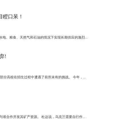
目瞪口呆！
电、粮食、天然气和石油的情况下实现长期供应的激烈...
弃!
高校在招生过程中遭遇了前所未有的挑战。 今年，...
合作开发其矿产资源。 杜达说，乌克兰需要自行作...